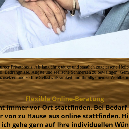
r Privatpraxis. Als langjährig tätige und staatlich zugelassene Heilpr
i, Bedrängnisse, Ängste und seelische Schmerzen zu bewältigen. Geme
izusetzen und so Ihre Selbstwirksamkeit und Ihr allgemeines Wohlbefin
Flexible Online-Beratung
ht immer vor Ort stattfinden. Bei Bedarf
 von zu Hause aus online stattfinden. H
, ich gehe gern auf Ihre individuellen Wün