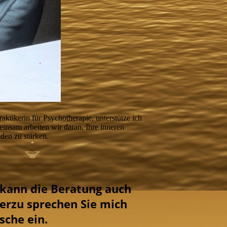
aktikerin für Psychotherapie, unterstütze ich
insam arbeiten wir daran, Ihre inneren
den zu stärken.
 kann die Beratung auch
ierzu sprechen Sie mich
sche ein.