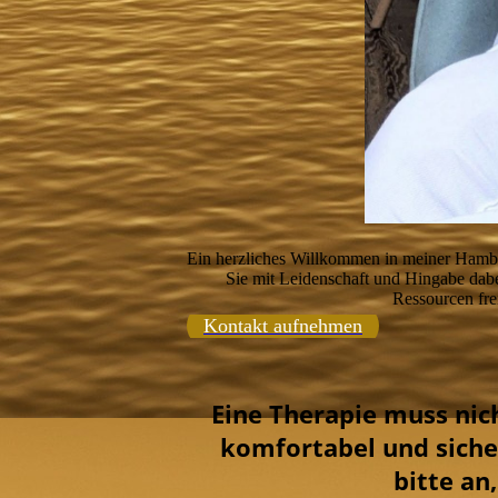
Ein herzliches Willkommen in meiner Hamburge
Sie mit Leidenschaft und Hingabe dabe
Ressourcen fre
Kontakt aufnehmen
Eine Therapie muss nic
komfortabel und sicher
bitte an